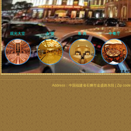
Address：中国福建省石狮市金盛路东段 | Zip code：362700 